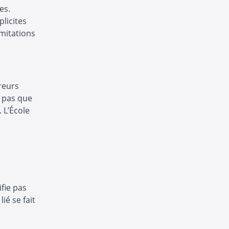
es.
plicites
mitations
reurs
t pas que
 L’École
ifie pas
ié se fait