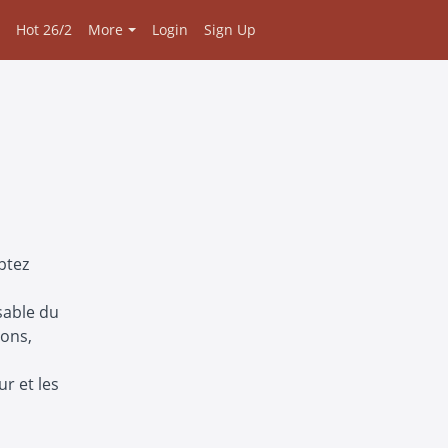
Hot 26/2
More
Login
Sign Up
eptez
sable du
ions,
ur et les