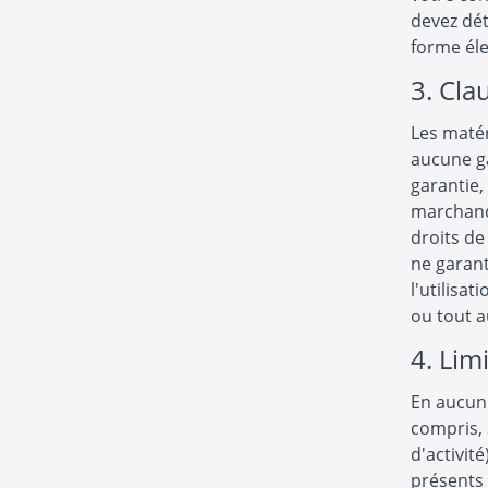
devez dét
forme él
3. Cla
Les matér
aucune ga
garantie, 
marchande
droits de 
ne garanti
l'utilisa
ou tout au
4. Lim
En aucun
compris, 
d'activité
présents 