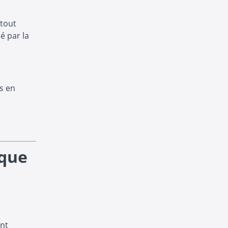
 tout
é par la
is en
ique
ont