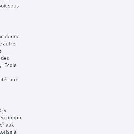
soit sous
e ne donne
e autre
é
 des
 l’École
matériaux
 (y
terruption
tériaux
torisé a