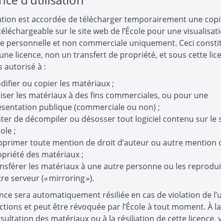
ation est accordée de télécharger temporairement une copi
téléchargeable sur le site web de l’École pour une visualisat
re personnelle et non commerciale uniquement. Ceci consti
d’une licence, non un transfert de propriété, et sous cette li
s autorisé à :
ifier ou copier les matériaux ;
liser les matériaux à des fins commerciales, ou pour une
ésentation publique (commerciale ou non) ;
ter de décompiler ou désosser tout logiciel contenu sur le 
cole ;
pprimer toute mention de droit d’auteur ou autre mention 
opriété des matériaux ;
ansférer les matériaux à une autre personne ou les reprodui
re serveur (« mirroring »).
ence sera automatiquement résiliée en cas de violation de l’
ictions et peut être révoquée par l’École à tout moment. À la
sultation des matériaux ou à la résiliation de cette licence,