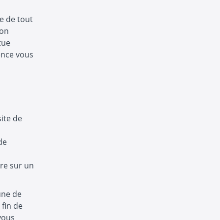
e de tout
ion
tue
cence vous
site de
de
re sur un
une de
 fin de
 vous