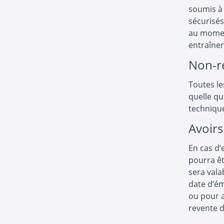
soumis à 
sécurisés
au momen
entraîner
Non-r
Toutes le
quelle qu
technique
Avoirs
En cas d’
pourra êt
sera vala
date d’ém
ou pour a
revente d