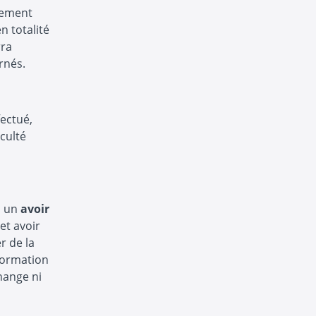
iement
n totalité
rra
rnés.
ectué,
iculté
, un
avoir
et avoir
r de la
 formation
hange ni