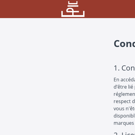
Cond
1. Con
En accédan
d’être lié
réglement
respect d
vous n'êt
disponibl
marques 
2. Lice