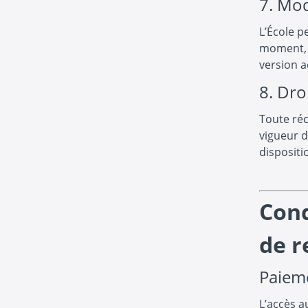
7. Mod
L’École p
moment, s
version a
8. Dro
Toute réc
vigueur d
dispositio
Cond
de 
Paiem
L’accès a