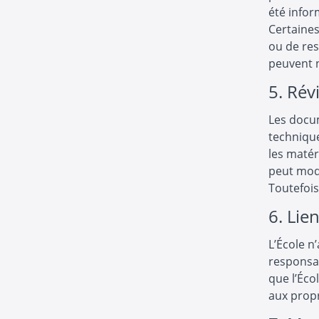
été infor
Certaines
ou de res
peuvent n
5. Rév
Les docum
technique
les matér
peut modi
Toutefois
6. Lie
L’École n
responsab
que l’Écol
aux propr