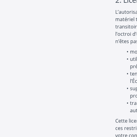
L’autoris
matériel 
transitoi
l’octroi 
n’êtes pa
mod
uti
pr
ten
l’É
su
pr
tr
aut
Cette lic
ces restr
votre con